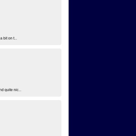
bit on t...
d quite nic...