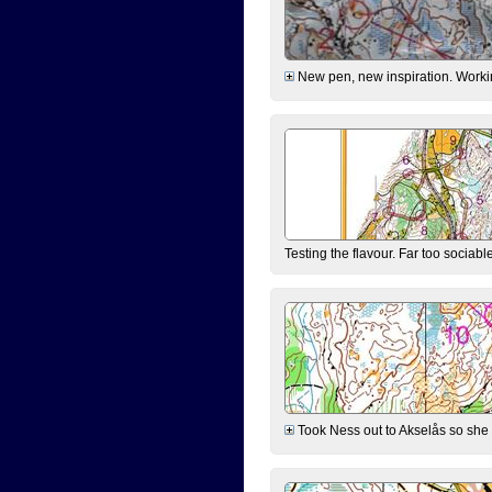
New pen, new inspiration. Workin
Testing the flavour. Far too sociable
Took Ness out to Akselås so she c