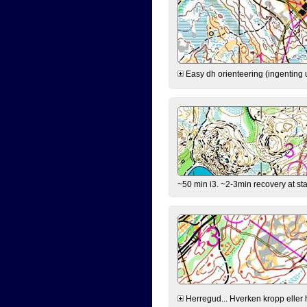
Easy dh orienteering (ingenting u
~50 min i3. ~2-3min recovery at star
Herregud... Hverken kropp eller h