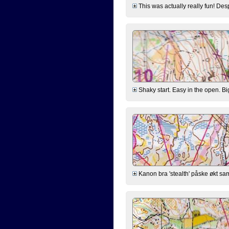
This was actually really fun! Des
Shaky start. Easy in the open. Big
Kanon bra 'stealth' påske økt sa