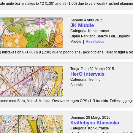
pite quite big mistakes to #2 (1:30) and #9 (1:00) due to very weak / rushed planning.
Sábado 4 Abril 2015
JK Middle
Categoria: Konkurranse
Ulpha Park and Barrow Fell, England
Middle
|
Resultados
 mistakes on 8 (1:00) & 9 (1:30) due to poor plans / lack of plans. Tried to fight a bit
Terça-Feira 31 Março 2015
HerO intervals
Categoria: Trening
Akselås
mmen med Sara, Mats & Matilda. Dessverre ingen GPS / HR fra økta. Fellesjoggings o
Domingo 29 Março 2015
Kvillebyns Klassiska
Categoria: Konkurranse