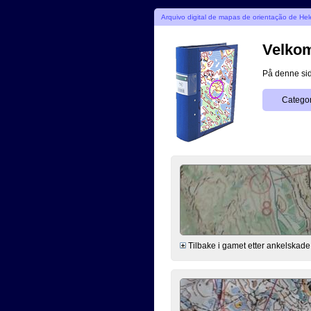
Arquivo digital de mapas de orientação de He
Velkomm
På denne side
Categor
Tilbake i gamet etter ankelskade