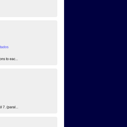
tados
ons to eac...
 7. (paral...