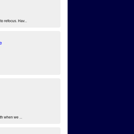
o refocus. Hav...
e
th when we ...