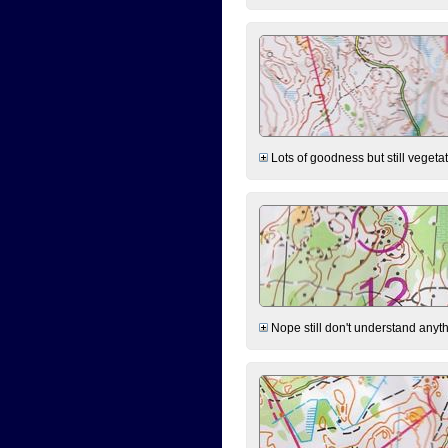
Lots of goodness but still vegeta
Nope still don't understand anyth