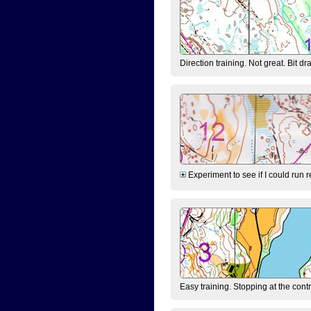
Direction training. Not great. Bit d
Experiment to see if I could run r
Easy training. Stopping at the con