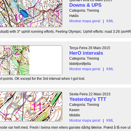
Downs & UPS
Categoria: Trening
Høiås
Mostrar mapa geral
|
KML
tsatt) with 3* uphill running efforts. Feeling Olympic. Uphill efforts: road 3:26 (avH
Terça-Feira 26 Maio 2015
HerO intervals
Categoria: Trening
Iddefjordfjella
Mostrar mapa geral
|
KML
t points. OK except for the 3rd interval when I got lost.
Sexta-Feira 22 Maio 2015
Yesterday's TTT
Categoria: Trening
Kasen
Middle
Mostrar mapa geral
|
KML
ode var helt med. Fresh i beina men ellers ganske dårlig følelse. Prøvd å få noe ut 