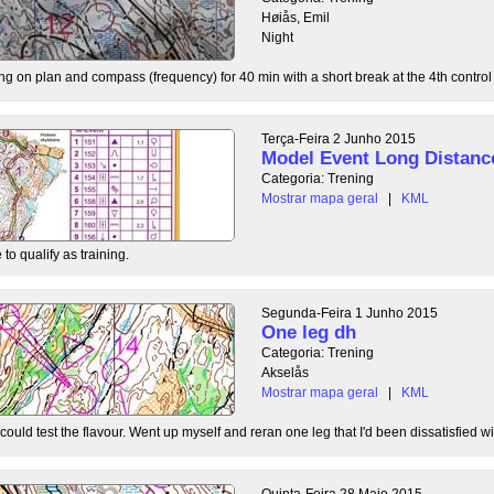
Høiås, Emil
Night
g on plan and compass (frequency) for 40 min with a short break at the 4th control t
Terça-Feira 2 Junho 2015
Model Event Long Distanc
Categoria: Trening
Mostrar mapa geral
|
KML
 to qualify as training.
Segunda-Feira 1 Junho 2015
One leg dh
Categoria: Trening
Akselås
Mostrar mapa geral
|
KML
ould test the flavour. Went up myself and reran one leg that I'd been dissatisfied wi
Quinta-Feira 28 Maio 2015