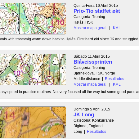
Quinta-Feira 16 Abril 2015
Prio-Tio staffet økt
Categoria: Trening
Høiås, HSK
Mostrar mapa geral
|
KML
rvals with trasevalg warm down back to Høiås. First hard økt since JK and struggled a 
Sábado 11 Abril 2015
Blåveissprinten
Categoria: Trening
Bjørneklova, FSK, Norge
Middle distance
|
Resultados
Mostrar mapa geral
|
KML
t easy speed to practice routines. Not very focused all the way but some good parts an
Domingo 5 Abril 2015
JK Long
Categoria: Konkurranse
Bigland, England
Long
|
Resultados