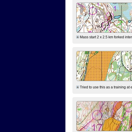
Mass start 2 x 2.5 km forked inte
Tried to use this as a training a