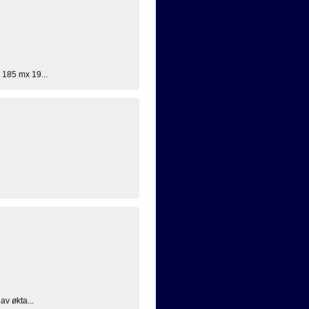
R 185 mx 19...
av økta...