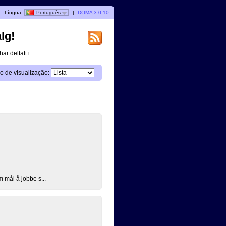
|
Língua:
Português
|
DOMA 3.0.10
lg!
ar deltatt i.
 de visualização:
 mål å jobbe s...