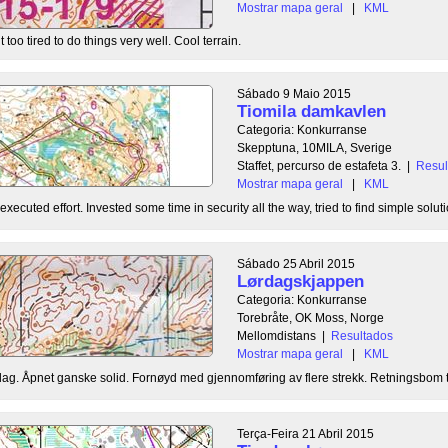
Mostrar mapa geral
|
KML
 too tired to do things very well. Cool terrain.
Sábado 9 Maio 2015
Tiomila damkavlen
Categoria: Konkurranse
Skepptuna, 10MILA, Sverige
Staffet, percurso de estafeta 3.
|
Resul
Mostrar mapa geral
|
KML
ecuted effort. Invested some time in security all the way, tried to find simple soluti
Sábado 25 Abril 2015
Lørdagskjappen
Categoria: Konkurranse
Torebråte, OK Moss, Norge
Mellomdistans
|
Resultados
Mostrar mapa geral
|
KML
 dag. Åpnet ganske solid. Fornøyd med gjennomføring av flere strekk. Retningsbom til
Terça-Feira 21 Abril 2015