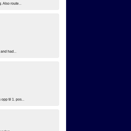
 Also route...
 and had...
pp til 1. pos...