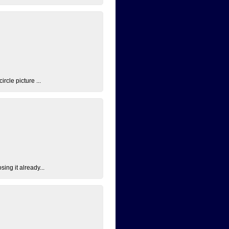
rcle picture ...
ing it already...