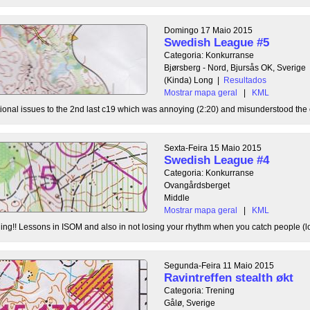
Domingo 17 Maio 2015
Swedish League #5
Categoria: Konkurranse
Bjørsberg - Nord, Bjursås OK, Sverige
(Kinda) Long
|
Resultados
Mostrar mapa geral
|
KML
tional issues to the 2nd last c19 which was annoying (2:20) and misunderstood the ci
Sexta-Feira 15 Maio 2015
Swedish League #4
Categoria: Konkurranse
Ovangårdsberget
Middle
Mostrar mapa geral
|
KML
ing!! Lessons in ISOM and also in not losing your rhythm when you catch people (los
Segunda-Feira 11 Maio 2015
Ravintreffen stealth økt
Categoria: Trening
Gålø, Sverige