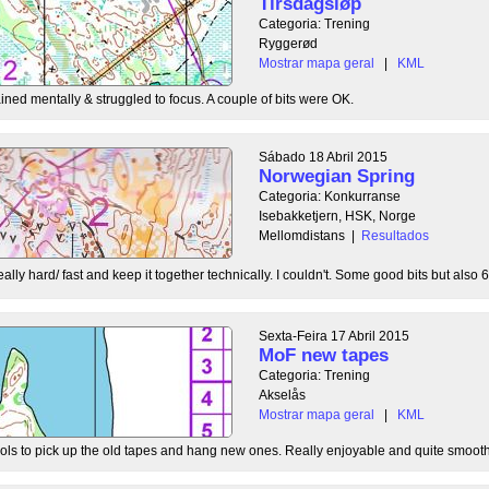
Tirsdagsløp
Categoria: Trening
Ryggerød
Mostrar mapa geral
|
KML
rained mentally & struggled to focus. A couple of bits were OK.
Sábado 18 Abril 2015
Norwegian Spring
Categoria: Konkurranse
Isebakketjern, HSK, Norge
Mellomdistans
|
Resultados
eally hard/ fast and keep it together technically. I couldn't. Some good bits but also 6
Sexta-Feira 17 Abril 2015
MoF new tapes
Categoria: Trening
Akselås
Mostrar mapa geral
|
KML
trols to pick up the old tapes and hang new ones. Really enjoyable and quite smooth