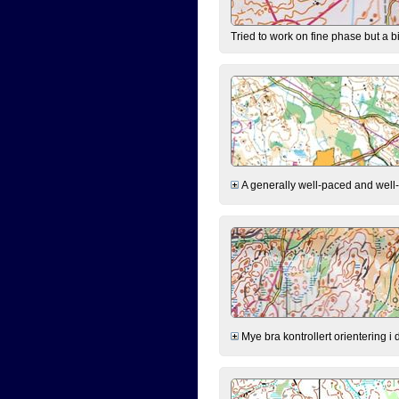
Tried to work on fine phase but a bit
A generally well-paced and well-ex
Mye bra kontrollert orientering i