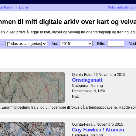
len Palmer
|
Log in
Todos utilizadores
en til mitt digitale arkiv over kart og veiva
n vil jeg prøve å legge ut kart, løyper og veivalg fra orienteringsløp og trening jeg h
ia:
Ano:
Filtro:
Modo
Quinta-Feira 26 Novembro 2015
Onsdagsnatt
Categoria: Trening
Prestebakke N, HSK
Natt
. Enorm forbedring fra 3. og 5. november ift fokus på arbeidsoppgavene. Hadde som
Quinta-Feira 5 Novembro 2015
Guy Fawkes / Atomen
Categoria: Trening