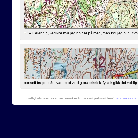
S-1: elendig, vet ikke hva jeg holder på med, men tror jeg blir litt 
bortsett fra post 8e, var løpet veldig bra teknisk. fysisk gikk det veldig
Er du rettighetshaver av et kart som ikke burde vært publisert her?
Send en e-post
.