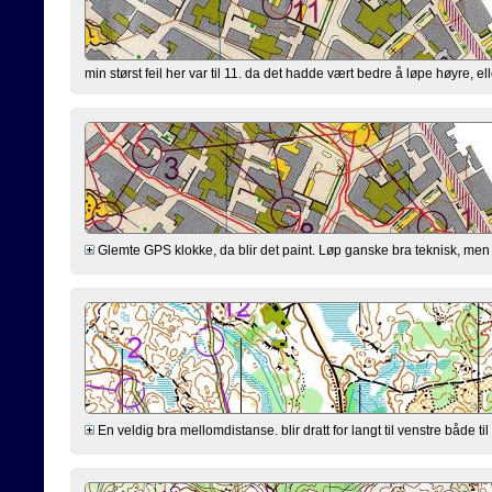
min størst feil her var til 11. da det hadde vært bedre å løpe høyre, ell
Glemte GPS klokke, da blir det paint. Løp ganske bra teknisk, men løp
En veldig bra mellomdistanse. blir dratt for langt til venstre både til 