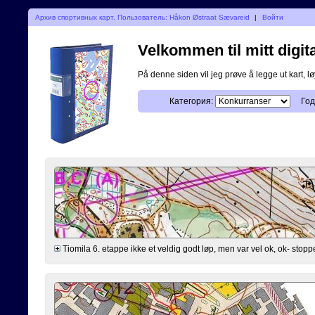
Архив спортивных карт. Пользователь: Håkon Østraat Sævareid
|
Войти
Velkommen til mitt digita
På denne siden vil jeg prøve å legge ut kart, løy
Категория:
Год
Tiomila 6. etappe ikke et veldig godt løp, men var vel ok, ok- stopper