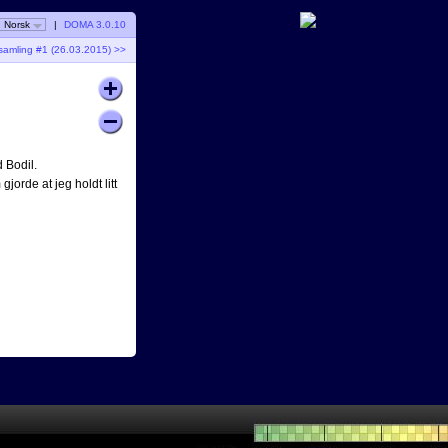
Norsk
|
DOMA 3.0.10
-samling #1 (26.03.2015) >>
d Bodil.
orde at jeg holdt litt