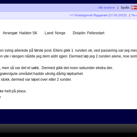
Alle brukere
|
Språk:
<< Onsdagsnatt Ryggerød (17.03.2015)
|
Tio
Arrangør:
Halden SK
Land:
Norge
Disiplin:
Fellesstart
ten sving allerede på første post. Ellers gikk 1. runden ok, ved passering var jeg me
n ute i skogen nådde jeg dem aldri igjen. Dermed løp jeg 2.runden alene, noe som gj
t, men så var det et søkk.. Dermed gikk det noen sekunder ekstra der..
et grønn/gule området hadde utrolig dårlig løpbarhet.
n stokk, dermed var løpet over etter 2 runder.
ke helt på plass.
)