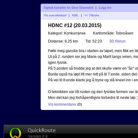
Digitalt kartarkiv for Gina Granstedt
|
Logg inn
Vis oversiktskart
|
KML
|
<< Tilbake
HDNC #12 (20.03.2015)
Kategori:
Konkurranse
Kart/område:
Tobroåsen
Distanse:
6.25 km
Tid:
52:23
3D Rerun
Følte meg ganske bra i starten av løpet, men fikk en li
Ut på 2. runden ser jeg Marie og Marit langs veien, me
igjen fysisk.
På 5.posten så trodde jeg at det skulle være en "ås" u
Burde også ha løpt litt mer rett på til 7:ende, siden d
På vei til 8:ende klarte jeg å tryne og slå kneet inn i e
O-teknikken var litt rusten og den fysiske formen var ik
Men det kan jeg forhåpentligvis forbedre til neste løp :
Vis kommentarer
(
0
)