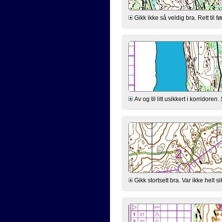
Gikk ikke så veldig bra. Rett til fø
Av og til litt usikkert i korridore
Gikk stortsett bra. Var ikke helt 