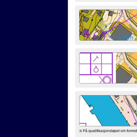
På qualifikasjonsløpet om formidd