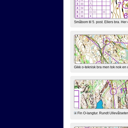
Småbom til 5. post. Ellers bra. H
Gikk o-teknisk bra men tok nok en d
Fin O-langtur. Rundt Ullevålsete