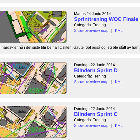
Martes 24 Junio 2014
Sprinttrening WOC Finale
Categoría: Trening
Show overview map
|
KML
ardøkter nå i det siste blir beina litt sliten. Gaute løpt også og jeg ble slått av han
Domingo 22 Junio 2014
Blindern Sprint D
Categoría: Trening
Show overview map
|
KML
Domingo 22 Junio 2014
Blindern Sprint C
Categoría: Trening
Show overview map
|
KML