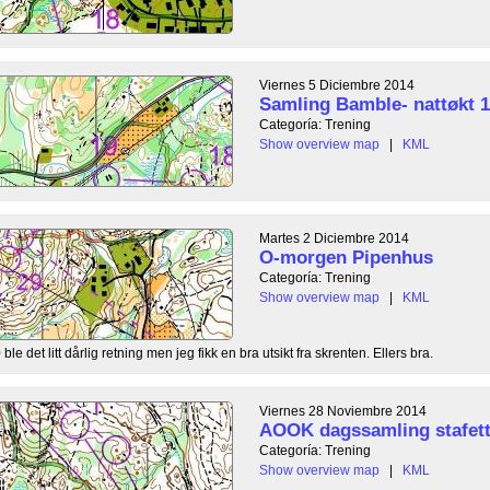
Viernes 5 Diciembre 2014
Samling Bamble- nattøkt 1
Categoría: Trening
Show overview map
|
KML
Martes 2 Diciembre 2014
O-morgen Pipenhus
Categoría: Trening
Show overview map
|
KML
 ble det litt dårlig retning men jeg fikk en bra utsikt fra skrenten. Ellers bra.
Viernes 28 Noviembre 2014
AOOK dagssamling stafett
Categoría: Trening
Show overview map
|
KML