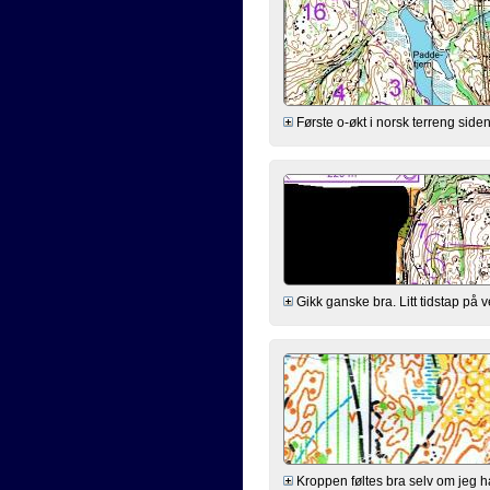
Første o-økt i norsk terreng siden
Gikk ganske bra. Litt tidstap på vei
Kroppen føltes bra selv om jeg h