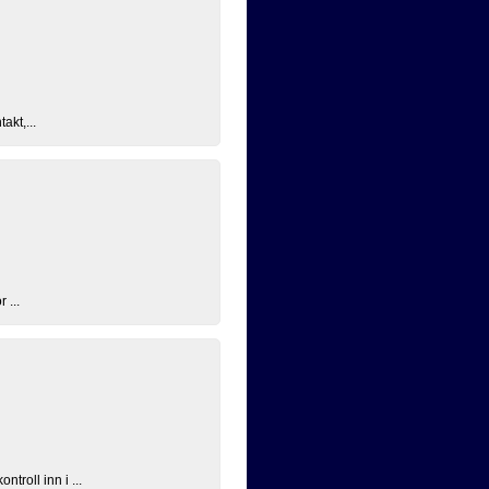
akt,...
 ...
roll inn i ...