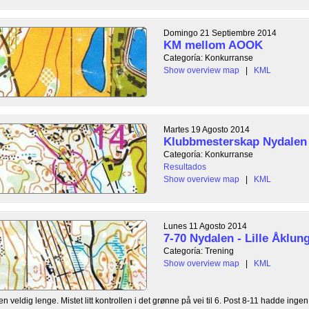
Domingo 21 Septiembre 2014
KM mellom AOOK
Categoría: Konkurranse
Show overview map
|
KML
Martes 19 Agosto 2014
Klubbmesterskap Nydalen
Categoría: Konkurranse
Resultados
Show overview map
|
KML
Lunes 11 Agosto 2014
7-70 Nydalen - Lille Åklun
Categoría: Trening
Show overview map
|
KML
en veldig lenge. Mistet litt kontrollen i det grønne på vei til 6. Post 8-11 hadde ingen 