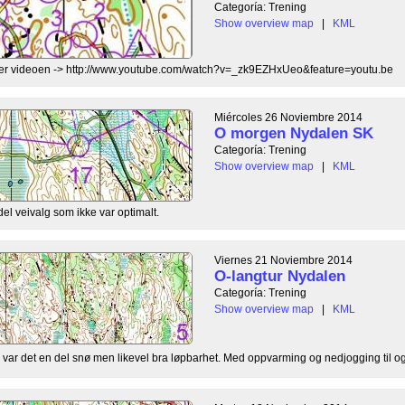
Categoría: Trening
Show overview map
|
KML
er er videoen -> http://www.youtube.com/watch?v=_zk9EZHxUeo&feature=youtu.be
Miércoles 26 Noviembre 2014
O morgen Nydalen SK
Categoría: Trening
Show overview map
|
KML
el veivalg som ikke var optimalt.
Viernes 21 Noviembre 2014
O-langtur Nydalen
Categoría: Trening
Show overview map
|
KML
r var det en del snø men likevel bra løpbarhet. Med oppvarming og nedjogging til og