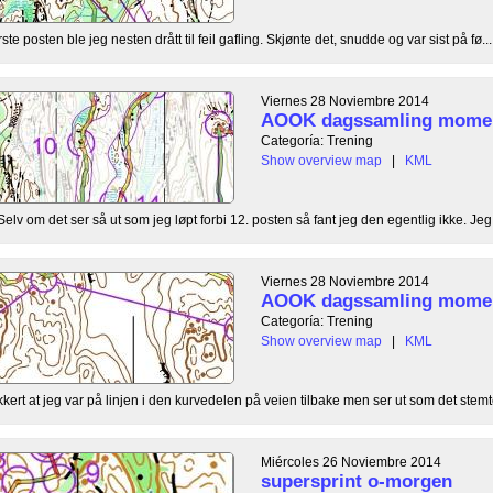
rste posten ble jeg nesten drått til feil gafling. Skjønte det, snudde og var sist på fø...
Viernes 28 Noviembre 2014
AOOK dagssamling momen
Categoría: Trening
Show overview map
|
KML
n. Selv om det ser så ut som jeg løpt forbi 12. posten så fant jeg den egentlig ikke. Jeg 
Viernes 28 Noviembre 2014
AOOK dagssamling momen
Categoría: Trening
Show overview map
|
KML
sikkert at jeg var på linjen i den kurvedelen på veien tilbake men ser ut som det stemte
Miércoles 26 Noviembre 2014
supersprint o-morgen