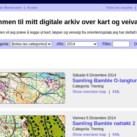
jan Blumenstein
|
Acceso
Todos los usuarios
|
en til mitt digitale arkiv over kart og veiva
n vil jeg prøve å legge ut kart, løyper og veivalg fra orienteringsløp jeg har deltatt i
goría:
Año:
Filtro:
D
Sábado 6 Diciembre 2014
Samling Bamble O-langtur 
Categoría: Trening
Show overview map
|
KML
Viernes 5 Diciembre 2014
Samling Bamble nattøkt 2
Categoría: Trening
Show overview map
|
KML