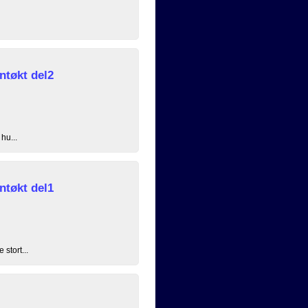
tøkt del2
hu...
tøkt del1
 stort...