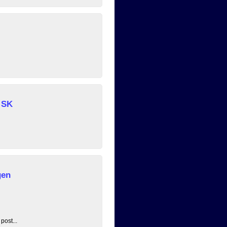
 SK
gen
post...