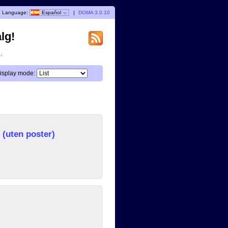
Language:
Español
|
DOMA 3.0.10
lg!
.
isplay mode:
(uten poster)