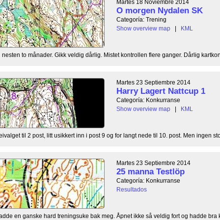
Martes 18 Noviembre 2014
O morgen Nydalen SK
Categoría: Trening
Show overview map
|
KML
 nesten to månader. Gikk veldig dårlig. Mistet kontrollen flere ganger. Dårlig kartkont
Martes 23 Septiembre 2014
Harry Lagert Nattcup 1
Categoría: Konkurranse
Show overview map
|
KML
valget til 2 post, litt usikkert inn i post 9 og for langt nede til 10. post. Men ingen stor
Martes 23 Septiembre 2014
25 manna Testlöp
Categoría: Konkurranse
Resultados
adde en ganske hard treningsuke bak meg. Åpnet ikke så veldig fort og hadde bra kont