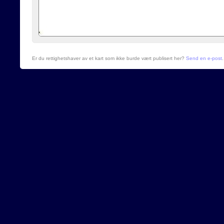
Er du rettighetshaver av et kart som ikke burde vært publisert her?
Send en e-post
.