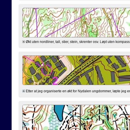
Økt uten nordliner, tall, stier, stein, skrenter osv. Løpt uten kompa
Etter at jeg organiserte en økt for Nydalen ungdommer, løpte jeg en 