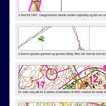
Kart fra 1997. I begynnelsen stemte nesten ingenting og det var veld
Kart er ganske gammel og ganske dårlig. Men når man tar bort de st
En siste rolig økt for å sjekke at teknikken til MOC-mellom for neste 