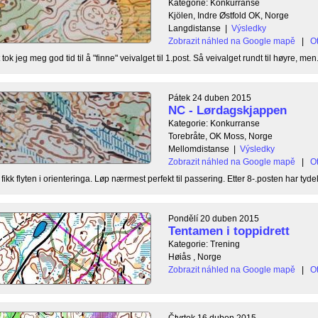
Kategorie: Konkurranse
Kjölen, Indre Østfold OK, Norge
Langdistanse
|
Výsledky
Zobrazit náhled na Google mapě
|
Ot
 tok jeg meg god tid til å "finne" veivalget til 1.post. Så veivalget rundt til høyre, men.
Pátek 24 duben 2015
NC - Lørdagskjappen
Kategorie: Konkurranse
Torebråte, OK Moss, Norge
Mellomdistanse
|
Výsledky
Zobrazit náhled na Google mapě
|
Ot
fikk flyten i orienteringa. Løp nærmest perfekt til passering. Etter 8-.posten har tydeli
Pondělí 20 duben 2015
Tentamen i toppidrett
Kategorie: Trening
Høiås , Norge
Zobrazit náhled na Google mapě
|
Ot
Čtvrtek 16 duben 2015