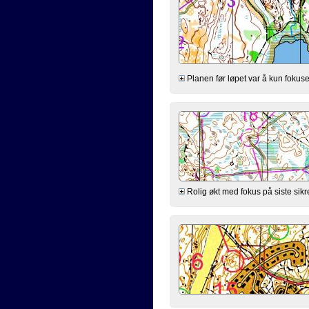
Planen før løpet var å kun fokuser
Rolig økt med fokus på siste sikr