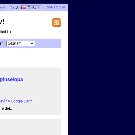
telé
|
Jazyk:
Česky
|
DOMA 3.0.10
v!
att i :)
ení:
 pinseløpa
evřít v Google Earth
e del...