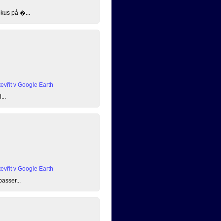
okus på �...
evřít v Google Earth
...
evřít v Google Earth
passer...