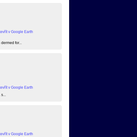
evřít v Google Earth
dermed for...
evřít v Google Earth
s...
evřít v Google Earth