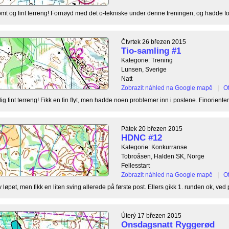
somt og fint terreng! Fornøyd med det o-tekniske under denne treningen, og hadde f
Čtvrtek 26 březen 2015
Tio-samling #1
Kategorie: Trening
Lunsen, Sverige
Natt
Zobrazit náhled na Google mapě
|
Ot
lig fint terreng! Fikk en fin flyt, men hadde noen problemer inn i postene. Finorienteri
Pátek 20 březen 2015
HDNC #12
Kategorie: Konkurranse
Tobroåsen, Halden SK, Norge
Fellesstart
Zobrazit náhled na Google mapě
|
Ot
løpet, men fikk en liten sving allerede på første post. Ellers gikk 1. runden ok, ved 
Úterý 17 březen 2015
Onsdagsnatt Ryggerød