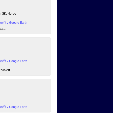
en SK, Norge
evřít v Google Earth
ta...
evřít v Google Earth
ikkert ...
evřít v Google Earth