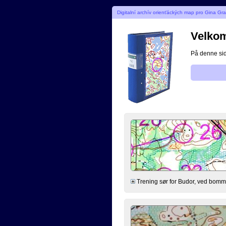
Digitalní archív orienťáckých map pro Gina Gr
Velkom
På denne side
Trening sør for Budor, ved bommen