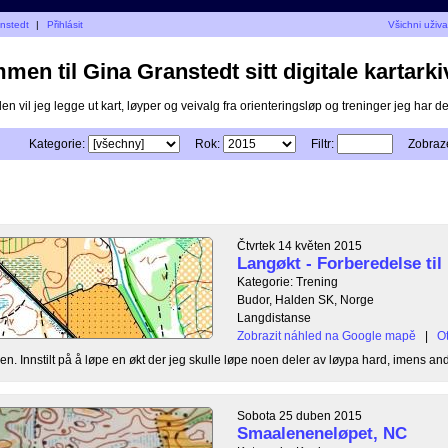
anstedt
|
Přihlásit
Všichni uživa
men til Gina Granstedt sitt digitale kartarki
n vil jeg legge ut kart, løyper og veivalg fra orienteringsløp og treninger jeg har delt
Kategorie:
Rok:
Filtr:
Zobraz
Čtvrtek 14 květen 2015
Langøkt - Forberedelse til
Kategorie: Trening
Budor, Halden SK, Norge
Langdistanse
Zobrazit náhled na Google mapě
|
Ot
. Innstilt på å løpe en økt der jeg skulle løpe noen deler av løypa hard, imens andr
Sobota 25 duben 2015
Smaaleneneløpet, NC