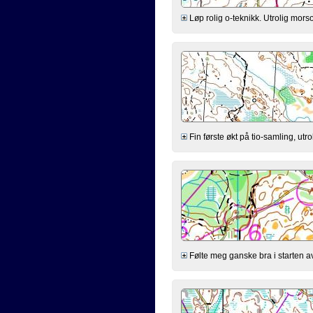
Løp rolig o-teknikk. Utrolig mor
Fin første økt på tio-samling, utro
Følte meg ganske bra i starten av 