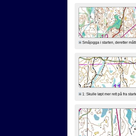
Småjogga i starten, deretter måt
1: Skulle løpt mer rett på fra star