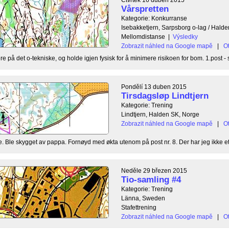
Vårspretten
Kategorie: Konkurranse
Isebakketjern, Sarpsborg o-lag / Hald
Mellomdistanse
|
Výsledky
Zobrazit náhled na Google mapě
|
Ot
e på det o-tekniske, og holde igjen fysisk for å minimere risikoen for bom. 1.post - s
Pondělí 13 duben 2015
Tirsdagsløp Lindtjern
Kategorie: Trening
Lindtjern, Halden SK, Norge
Zobrazit náhled na Google mapě
|
Ot
e. Ble skygget av pappa. Fornøyd med økta utenom på post nr. 8. Der har jeg ikke et s
Neděle 29 březen 2015
Tio-samling #4
Kategorie: Trening
Länna, Sweden
Stafettrening
Zobrazit náhled na Google mapě
|
Ot