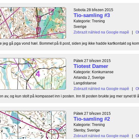
Sobota 28 březen 2015
Tio-samling #3
Kategorie: Trening
Sverige
Zobrazit náhled na Google mapě
|
Ot
te jeg gå pga vond hæl. Bommet på 8.post, siden jeg ikke hadde kartkontakt og kom 
Pátek 27 březen 2015
Tiotest Damer
Kategorie: Konkurranse
Arlanda 2, Sverige
Langdistanse
Zobrazit náhled na Google mapě
|
Ot
ten av, og kun stolt på kompasset inn i posten. Inn til posten brukte jeg mer synet til å 
Pátek 27 březen 2015
Tio-samling #2
Kategorie: Trening
Stenby, Sverige
Zobrazit náhled na Google mapě
|
Ot