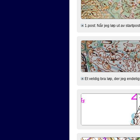
1.post: Når jeg løp ut av startpost
Et veldig bra løp, der jeg endelig 