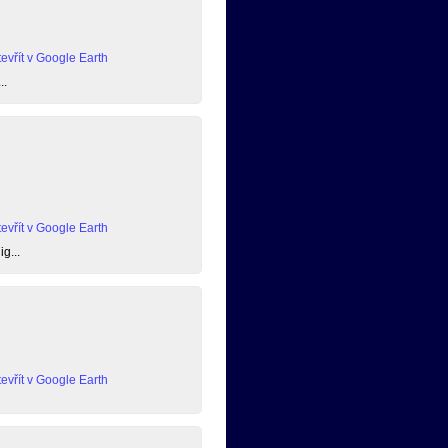
evřít v Google Earth
..
evřít v Google Earth
g...
evřít v Google Earth