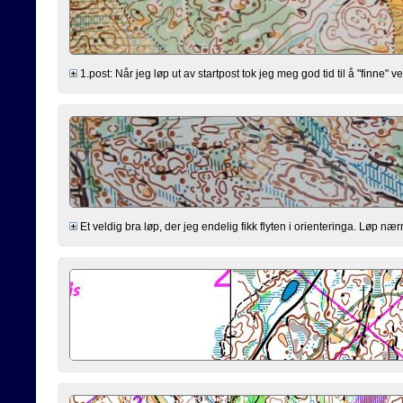
1.post: Når jeg løp ut av startpost tok jeg meg god tid til å "finne" ve
Et veldig bra løp, der jeg endelig fikk flyten i orienteringa. Løp nærm