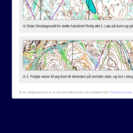
Siste Onsdagsnatt for dette halvåret! Rolig økt 1: Løp på kurs og gik
1: Fulgte veien til jeg kom til skrenten på venstre side, og inn i skog
Er du rettighetshaver av et kart som ikke burde vært publisert her?
Send en e-post
.