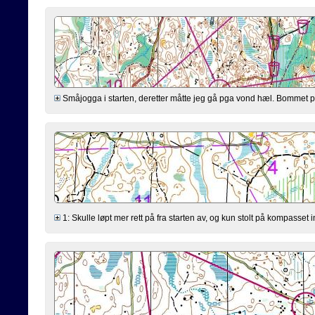
Småjogga i starten, deretter måtte jeg gå pga vond hæl. Bommet på
1: Skulle løpt mer rett på fra starten av, og kun stolt på kompasset in