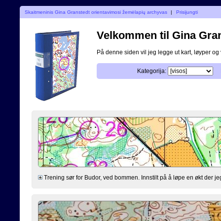
Skaitmeninis Gina Granstedt orientavimosi žemėlapių archyvas
|
Prisijungti
Velkommen til Gina Granst
På denne siden vil jeg legge ut kart, løyper og v
Kategorija:
Trening sør for Budor, ved bommen. Innstilt på å løpe en økt der je