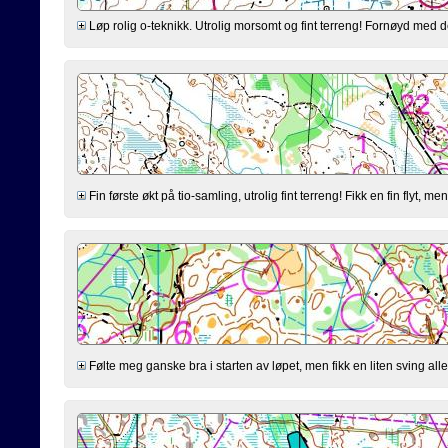
Løp rolig o-teknikk. Utrolig morsomt og fint terreng! Fornøyd med
Fin første økt på tio-samling, utrolig fint terreng! Fikk en fin flyt, 
Følte meg ganske bra i starten av løpet, men fikk en liten sving alle