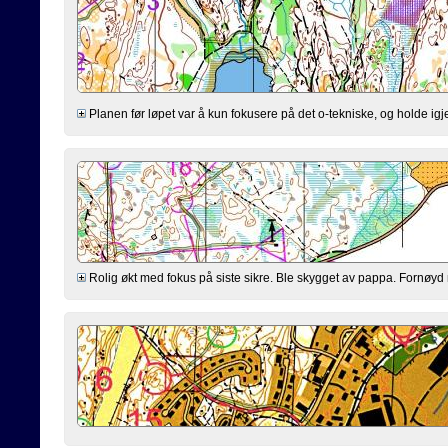
Planen før løpet var å kun fokusere på det o-tekniske, og holde igjen
Rolig økt med fokus på siste sikre. Ble skygget av pappa. Fornøyd m