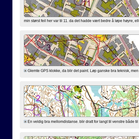
min størst feil her var til 11. da det hadde vært bedre å løpe høyre, ell
Glemte GPS klokke, da blir det paint. Løp ganske bra teknisk, men løp
En veldig bra mellomdistanse. blir dratt for langt til venstre både til 