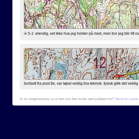
S-1: elendig, vet ikke hva jeg holder på med, men tror jeg blir litt 
bortsett fra post 8e, var løpet veldig bra teknisk. fysisk gikk det veldig
Er du rettighetshaver av et kart som ikke burde vært publisert her?
Send en e-post
.