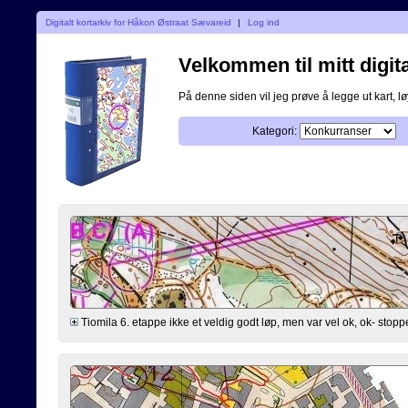
Digitalt kortarkiv for Håkon Østraat Sævareid
|
Log ind
Velkommen til mitt digita
På denne siden vil jeg prøve å legge ut kart, løy
Kategori:
Tiomila 6. etappe ikke et veldig godt løp, men var vel ok, ok- stopper