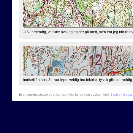
S-1: elendig, vet ikke hva jeg holder på med, men tror jeg blir litt 
bortsett fra post 8e, var løpet veldig bra teknisk. fysisk gikk det veldig
Er du rettighetshaver av et kart som ikke burde vært publisert her?
Send en e-post
.