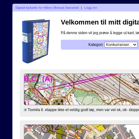
Digitalt kartarkiv for Håkon Østraat Sævareid
|
Logg inn
Velkommen til mitt digita
På denne siden vil jeg prøve å legge ut kart, løy
Kategori:
Tiomila 6. etappe ikke et veldig godt løp, men var vel ok, ok- stopper