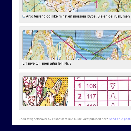
Artig terreng og ikke minst en morsom løype. Ble en del rusk, men mi
Litt mye tull, men artig lell. Nr. 8
Er du rettighetshaver av et kart som ikke burde vært publisert her?
Send en e-post
.