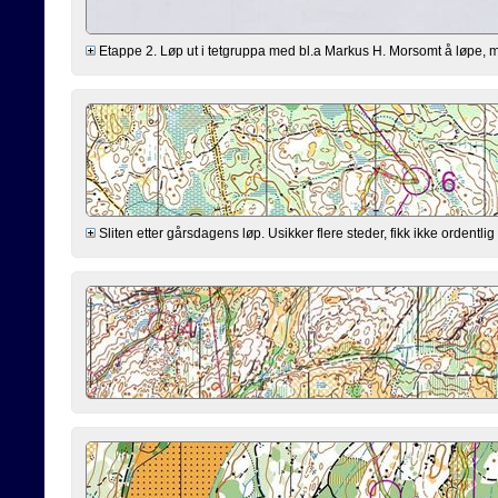
Etappe 2. Løp ut i tetgruppa med bl.a Markus H. Morsomt å løpe,
Sliten etter gårsdagens løp. Usikker flere steder, fikk ikke ordentlig 