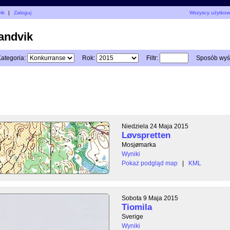
ik
|
Zaloguj
Wszyscy użytkow
andvik
ategoria:
Rok:
Filtr:
Sposób wyśw
Niedziela 24 Maja 2015
Løvspretten
Mosjømarka
Wyniki
Pokaż podgląd map
|
KML
Sobota 9 Maja 2015
Tiomila
Sverige
Wyniki