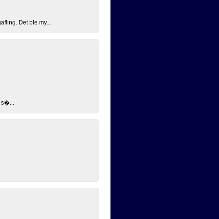
ling. Det ble my...
 s�...