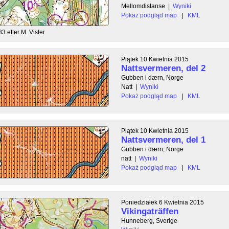
Mellomdistanse
|
Wyniki
Pokaż podgląd map
|
KML
33 etter M. Vister
Piątek 10 Kwietnia 2015
Nattsvermeren, del 2
Gubben i dærn, Norge
Natt
|
Wyniki
Pokaż podgląd map
|
KML
Piątek 10 Kwietnia 2015
Nattsvermeren, del 1
Gubben i dærn, Norge
natt
|
Wyniki
Pokaż podgląd map
|
KML
Poniedziałek 6 Kwietnia 2015
Vikingaträffen
Hunneberg, Sverige