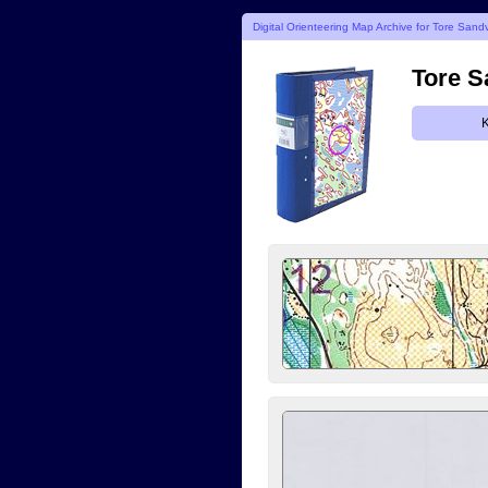
Digital Orienteering Map Archive for Tore Sandv
Tore S
K