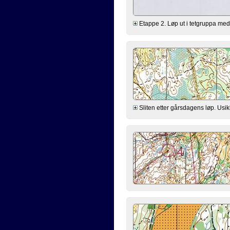
Etappe 2. Løp ut i tetgruppa me
Sliten etter gårsdagens løp. Usikke