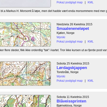
Pokaż podgląd map
|
KML
d bl.a Markus H. Morsomt å løpe, men det hadde vært enda morsommere med mer gaf
Niedziela 26 Kwietnia 2015
Smaaleneneløpet
Kjølen, Norge
Wyniki
Pokaż podgląd map
|
KML
r flere steder, fikk ikke ordentlig "tak" i kartet. Tror ikke kursen ut av fjerde post var
Sobota 25 Kwietnia 2015
Lørdagskjappen
Torebråte, Norge
Wyniki
Pokaż podgląd map
|
KML
Sobota 11 Kwietnia 2015
Blåveissprinten
Bjørneklova, Norge