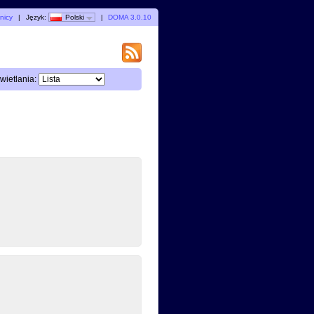
nicy
|
Język:
Polski
|
DOMA 3.0.10
ietlania: