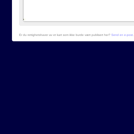
Er du rettighetshaver av et kart som ikke burde vært publisert her?
Send en e-post
.