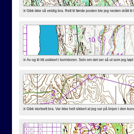
Gikk ikke så veldig bra. Rett til første posten ble jeg nesten drått til 
Av og til litt usikkert i korridoren. Selv om det ser så ut som jeg løp
Gikk stortsett bra. Var ikke helt sikkert at jeg var på linjen i den k