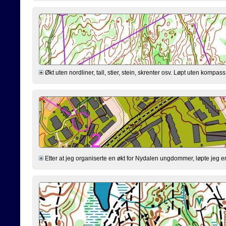
Økt uten nordliner, tall, stier, stein, skrenter osv. Løpt uten kompa
Etter at jeg organiserte en økt for Nydalen ungdommer, løpte jeg en 