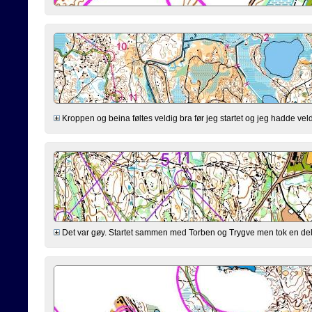
Kroppen og beina føltes veldig bra før jeg startet og jeg hadde veldi
Det var gøy. Startet sammen med Torben og Trygve men tok en del and