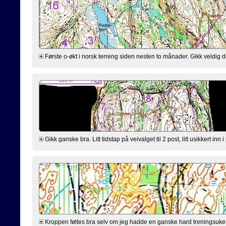
Første o-økt i norsk terreng siden nesten to månader. Gikk veldig dår
Gikk ganske bra. Litt tidstap på veivalget til 2 post, litt usikkert inn 
Kroppen føltes bra selv om jeg hadde en ganske hard treningsuke ba