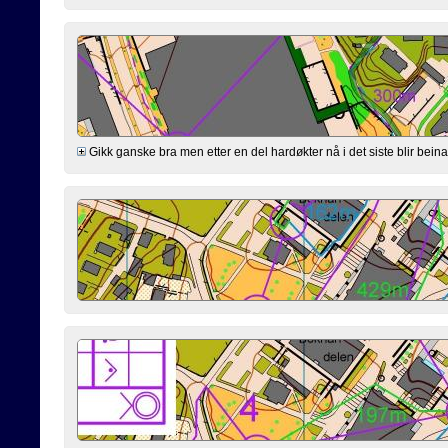
Gikk ganske bra men etter en del hardøkter nå i det siste blir beina l