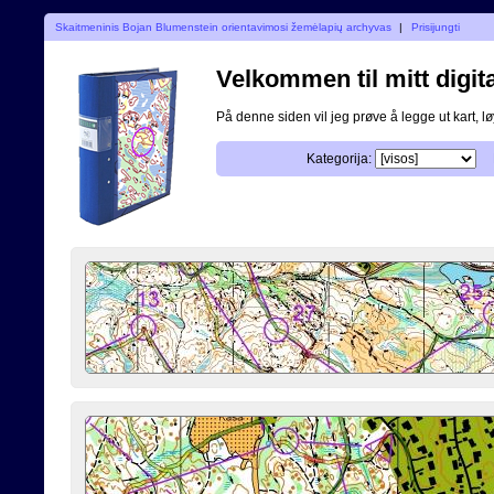
Skaitmeninis Bojan Blumenstein orientavimosi žemėlapių archyvas
|
Prisijungti
Velkommen til mitt digita
På denne siden vil jeg prøve å legge ut kart, løy
Kategorija: