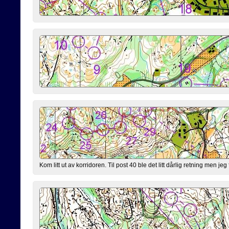
Kom litt ut av korridoren. Til post 40 ble det litt dårlig retning men jeg 