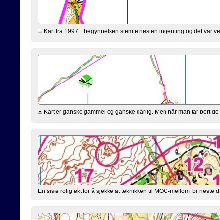
Kart fra 1997. I begynnelsen stemte nesten ingenting og det var veld
Kart er ganske gammel og ganske dårlig. Men når man tar bort de st
En siste rolig økt for å sjekke at teknikken til MOC-mellom for neste 