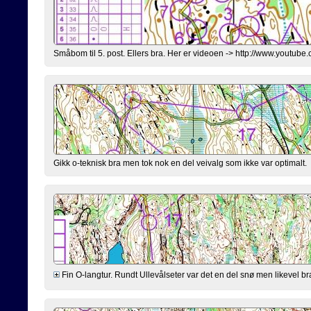
Småbom til 5. post. Ellers bra. Her er videoen -> http://www.you
Gikk o-teknisk bra men tok nok en del veivalg som ikke var optimalt.
Fin O-langtur. Rundt Ullevålseter var det en del snø men likevel b