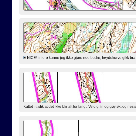
NICE! linie-o kunne jeg ikke gjøre noe bedre, høydekurve gikk bra 
Kuttet litt slik at det ikke blir alt for langt. Veldig fin og gøy økt og n