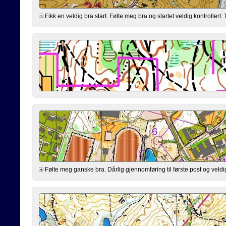
Fikk en veldig bra start. Følte meg bra og startet veldig kontrollert. T
Følte meg ganske bra. Dårlig gjennomføring til første post og veldig 