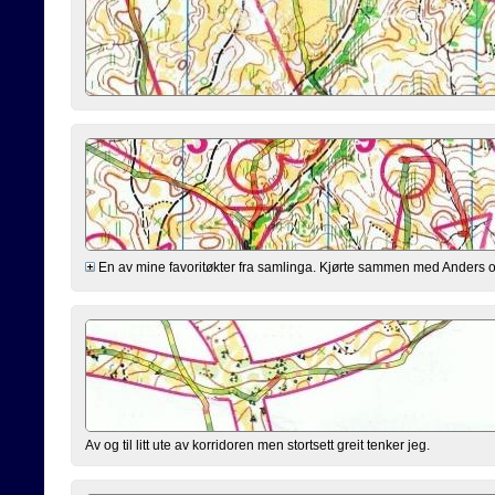
En av mine favoritøkter fra samlinga. Kjørte sammen med Anders og K
Av og til litt ute av korridoren men stortsett greit tenker jeg.