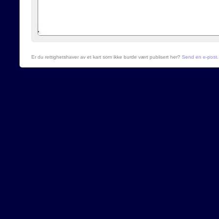
Er du rettighetshaver av et kart som ikke burde vært publisert her?
Send en e-post
.