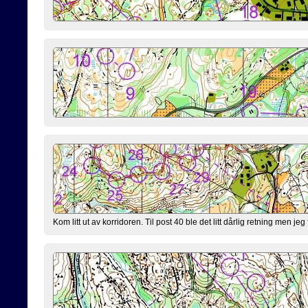
Kom litt ut av korridoren. Til post 40 ble det litt dårlig retning men jeg 