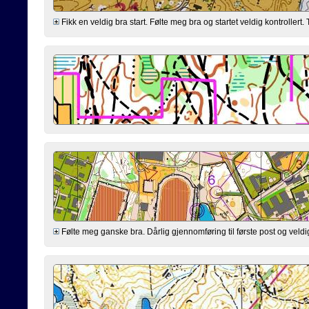
Fikk en veldig bra start. Følte meg bra og startet veldig kontrollert. T
Følte meg ganske bra. Dårlig gjennomføring til første post og veldig 