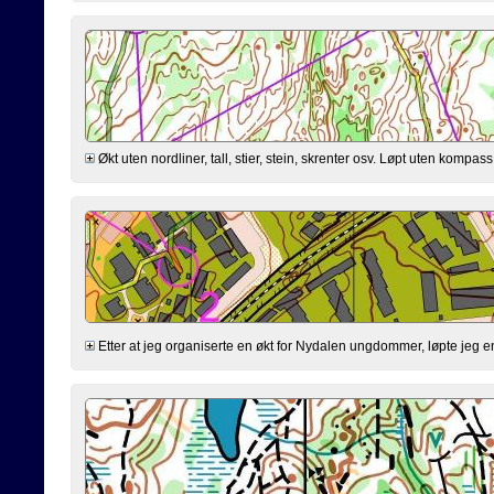
Økt uten nordliner, tall, stier, stein, skrenter osv. Løpt uten kompa
Etter at jeg organiserte en økt for Nydalen ungdommer, løpte jeg en 