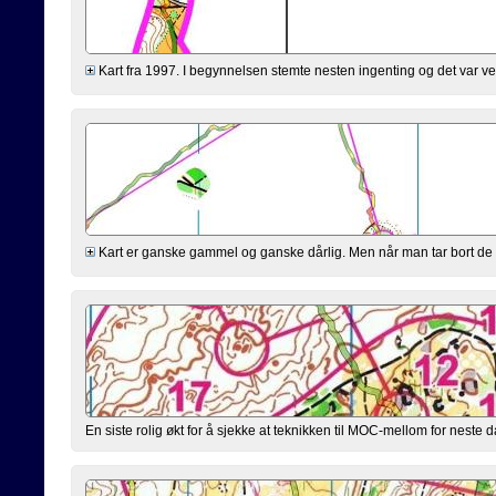
Kart fra 1997. I begynnelsen stemte nesten ingenting og det var veld
Kart er ganske gammel og ganske dårlig. Men når man tar bort de st
En siste rolig økt for å sjekke at teknikken til MOC-mellom for neste 