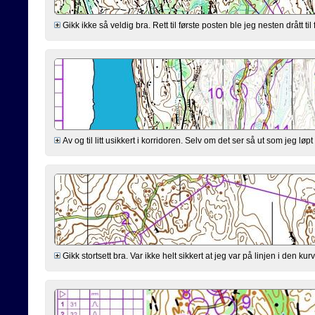
Gikk ikke så veldig bra. Rett til første posten ble jeg nesten drått til 
Av og til litt usikkert i korridoren. Selv om det ser så ut som jeg løp
Gikk stortsett bra. Var ikke helt sikkert at jeg var på linjen i den k