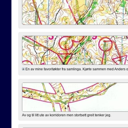
En av mine favoritøkter fra samlinga. Kjørte sammen med Anders og K
Av og til litt ute av korridoren men stortsett greit tenker jeg.