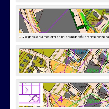
Gikk ganske bra men etter en del hardøkter nå i det siste blir beina l