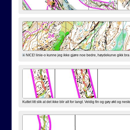
NICE! linie-o kunne jeg ikke gjøre noe bedre, høydekurve gikk bra 
Kuttet litt slik at det ikke blir alt for langt. Veldig fin og gøy økt og n