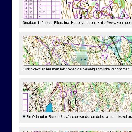
Småbom til 5. post. Ellers bra. Her er videoen -> http://www.you
Gikk o-teknisk bra men tok nok en del veivalg som ikke var optimalt.
Fin O-langtur. Rundt Ullevålseter var det en del snø men likevel b