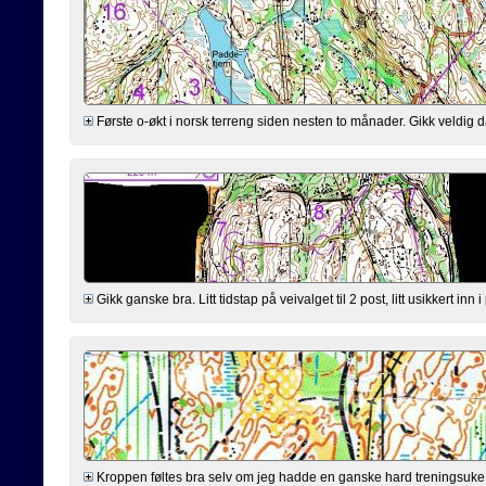
Første o-økt i norsk terreng siden nesten to månader. Gikk veldig dår
Gikk ganske bra. Litt tidstap på veivalget til 2 post, litt usikkert inn 
Kroppen føltes bra selv om jeg hadde en ganske hard treningsuke ba