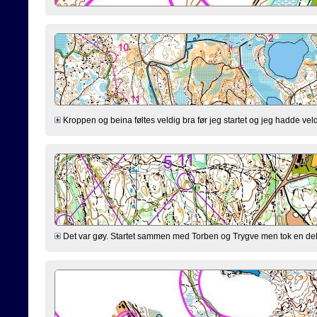
Kroppen og beina føltes veldig bra før jeg startet og jeg hadde veldi
Det var gøy. Startet sammen med Torben og Trygve men tok en del and