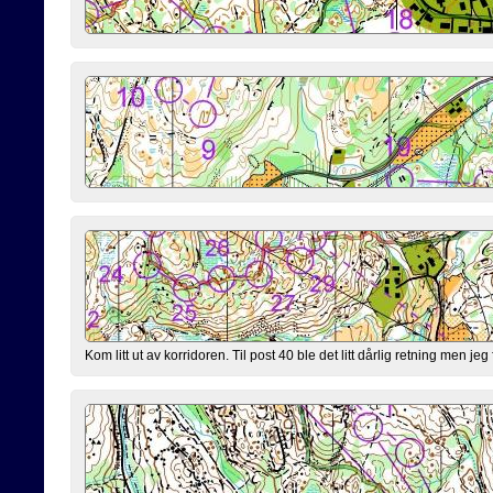
Kom litt ut av korridoren. Til post 40 ble det litt dårlig retning men jeg 