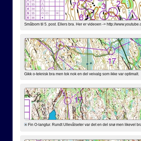
Småbom til 5. post. Ellers bra. Her er videoen -> http://www.you
Gikk o-teknisk bra men tok nok en del veivalg som ikke var optimalt.
Fin O-langtur. Rundt Ullevålseter var det en del snø men likevel b