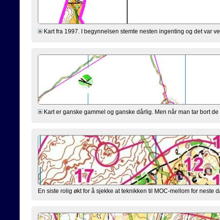
Kart fra 1997. I begynnelsen stemte nesten ingenting og det var veld
Kart er ganske gammel og ganske dårlig. Men når man tar bort de st
En siste rolig økt for å sjekke at teknikken til MOC-mellom for neste 