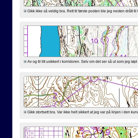
Gikk ikke så veldig bra. Rett til første posten ble jeg nesten drått til 
Av og til litt usikkert i korridoren. Selv om det ser så ut som jeg løp
Gikk stortsett bra. Var ikke helt sikkert at jeg var på linjen i den k