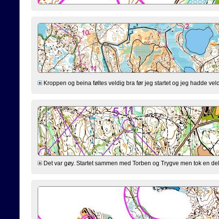
Kroppen og beina føltes veldig bra før jeg startet og jeg hadde veldi
Det var gøy. Startet sammen med Torben og Trygve men tok en del and