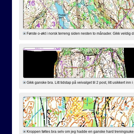
Første o-økt i norsk terreng siden nesten to månader. Gikk veldig dår
Gikk ganske bra. Litt tidstap på veivalget til 2 post, litt usikkert inn 
Kroppen føltes bra selv om jeg hadde en ganske hard treningsuke ba