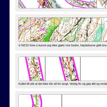
NICE! linie-o kunne jeg ikke gjøre noe bedre, høydekurve gikk bra 
Kuttet litt slik at det ikke blir alt for langt. Veldig fin og gøy økt og n