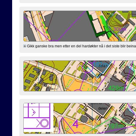
Gikk ganske bra men etter en del hardøkter nå i det siste blir beina l