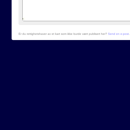
Er du rettighetshaver av et kart som ikke burde vært publisert her?
Send en e-post
.