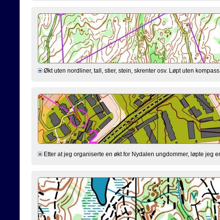
Økt uten nordliner, tall, stier, stein, skrenter osv. Løpt uten kompa
Etter at jeg organiserte en økt for Nydalen ungdommer, løpte jeg en 