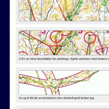
En av mine favoritøkter fra samlinga. Kjørte sammen med Anders og K
Av og til litt ute av korridoren men stortsett greit tenker jeg.