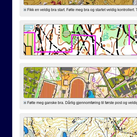
Fikk en veldig bra start. Følte meg bra og startet veldig kontrollert. T
Følte meg ganske bra. Dårlig gjennomføring til første post og veldig 