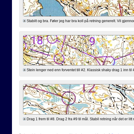
Stabilt og bra. Føler jeg har bra koll på retning generelt. Vil gjen
Stein lenger ned enn forventet till #2. Klassisk shaky drag 1 inn til
Drag 1 frem til #8. Drag 2 fra #9 til mål. Stabil retning når det er lit