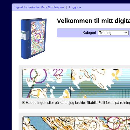
Digitalt kartarkiv for Mats Nordbrøden
|
Logg inn
Velkommen til mitt digita
Kategori:
Hadde ingen stier på kartet jeg brukte. Stabilt. Fullt fokus på retning