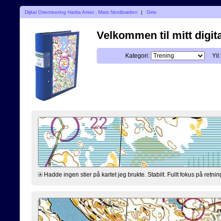
Dijital Orienteering Harita Arsivi : Mats Nordbrøden
|
Giris
Velkommen til mitt digita
Kategori:
Yil:
Hadde ingen stier på kartet jeg brukte. Stabilt. Fullt fokus på retning