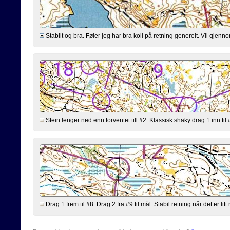
Stabilt og bra. Føler jeg har bra koll på retning generelt. Vil gjen
Stein lenger ned enn forventet till #2. Klassisk shaky drag 1 inn til
Drag 1 frem til #8. Drag 2 fra #9 til mål. Stabil retning når det er lit