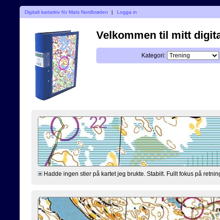
Digitalt kartarkiv för Mats Nordbrøden
|
Logga in
Velkommen til mitt digita
Kategori:
Hadde ingen stier på kartet jeg brukte. Stabilt. Fullt fokus på retning