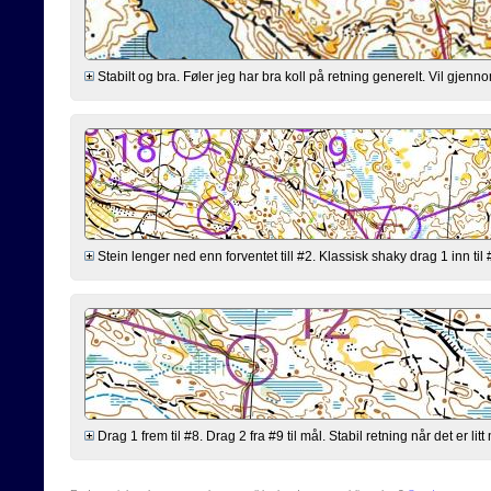
Stabilt og bra. Føler jeg har bra koll på retning generelt. Vil gjen
Stein lenger ned enn forventet till #2. Klassisk shaky drag 1 inn til
Drag 1 frem til #8. Drag 2 fra #9 til mål. Stabil retning når det er lit